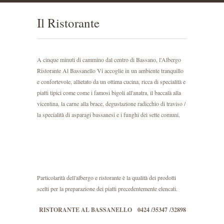
Il Ristorante
A cinque minuti di cammino dal centro di Bassano, l'Albergo
Ristorante Al Bassanello Vi accoglie in un ambiente tranquillo
e confortevole, allietato da un ottima cucina, ricca di specialità e
piatti tipici come come i famosi bigoli all'anatra, il baccalà alla
vicentina, la carne alla brace, degustazione radicchio di traviso /
la specialità di asparagi bassanesi e i funghi dei sette comuni.
Particolarità dell'albergo e ristorante è la qualità dei prodotti
scelti per la preparazione dei piatti precedentemente elencati.
RISTORANTE AL BASSANELLO 0424 /35347
/
32898