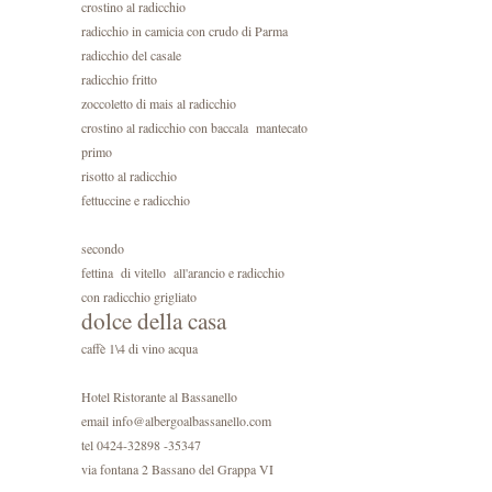
crostino al radicchio
radicchio in camicia con crudo di Parma
radicchio del casale
radicchio fritto
zoccoletto di mais al radicchio
crostino al radicchio con baccala mantecato
primo
risotto al radicchio
fettuccine e radicchio
secondo
fettina di vitello all'arancio e radicchio
con radicchio grigliato
dolce della casa
caffè 1\4 di vino acqua
Hotel Ristorante al Bassanello
email info@albergoalbassanello.com
tel 0424-32898 -35347
via fontana 2 Bassano del Grappa VI